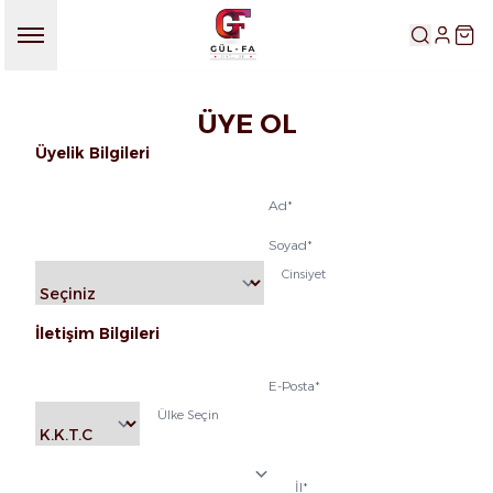
HESABIM
SEP
ÜYE OL
Üyelik Bilgileri
Ad
*
Soyad
*
Cinsiyet
İletişim Bilgileri
E-Posta
*
Ülke Seçin
İl
*