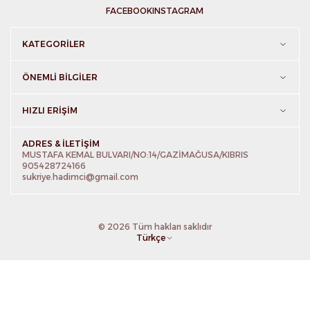
FACEBOOK
INSTAGRAM
KATEGORILER
ÖNEMLI BILGILER
HIZLI ERIŞIM
ADRES & İLETIŞIM
MUSTAFA KEMAL BULVARI/NO:14/GAZİMAĞUSA/KIBRIS
905428724166
sukriye.hadimci@gmail.com
© 2026 Tüm hakları saklıdır
Türkçe