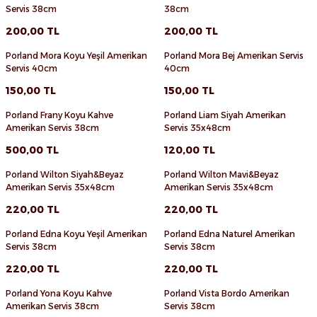
Favorilere Ekle
Favorilere Ekle
Servis 38cm
38cm
Sepete Ekle
Sepete Ekle
200,00
TL
200,00
TL
Porland Mora Koyu Yeşil Amerikan
Porland Mora Bej Amerikan Servis
Favorilere Ekle
Favorilere Ekle
Servis 40cm
40cm
Sepete Ekle
Sepete Ekle
150,00
TL
150,00
TL
Porland Frany Koyu Kahve
Porland Liam Siyah Amerikan
Favorilere Ekle
Favorilere Ekle
Amerikan Servis 38cm
Servis 35x48cm
Sepete Ekle
Sepete Ekle
500,00
TL
120,00
TL
Porland Wilton Siyah&Beyaz
Porland Wilton Mavi&Beyaz
Favorilere Ekle
Favorilere Ekle
Amerikan Servis 35x48cm
Amerikan Servis 35x48cm
Sepete Ekle
Sepete Ekle
220,00
TL
220,00
TL
Porland Edna Koyu Yeşil Amerikan
Porland Edna Naturel Amerikan
Favorilere Ekle
Favorilere Ekle
Servis 38cm
Servis 38cm
Sepete Ekle
Sepete Ekle
220,00
TL
220,00
TL
Porland Yona Koyu Kahve
Porland Vista Bordo Amerikan
Favorilere Ekle
Favorilere Ekle
Amerikan Servis 38cm
Servis 38cm
Sepete Ekle
Sepete Ekle