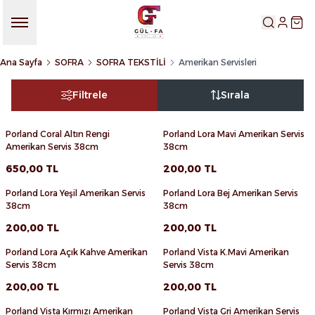
HESABIM
SEP
Ana Sayfa
SOFRA
SOFRA TEKSTİLİ
Amerikan Servisleri
Filtrele
Sırala
Porland Coral Altın Rengi
Porland Lora Mavi Amerikan Servis
Yeni
Yeni
Favorilere Ekle
Favorilere Ekle
Amerikan Servis 38cm
38cm
Sepete Ekle
Sepete Ekle
650,00
TL
200,00
TL
Porland Lora Yeşil Amerikan Servis
Porland Lora Bej Amerikan Servis
Yeni
Yeni
Favorilere Ekle
Favorilere Ekle
38cm
38cm
Sepete Ekle
Sepete Ekle
200,00
TL
200,00
TL
Porland Lora Açık Kahve Amerikan
Porland Vista K.Mavi Amerikan
Yeni
Yeni
Favorilere Ekle
Favorilere Ekle
Servis 38cm
Servis 38cm
Sepete Ekle
Sepete Ekle
200,00
TL
200,00
TL
Porland Vista Kırmızı Amerikan
Porland Vista Gri Amerikan Servis