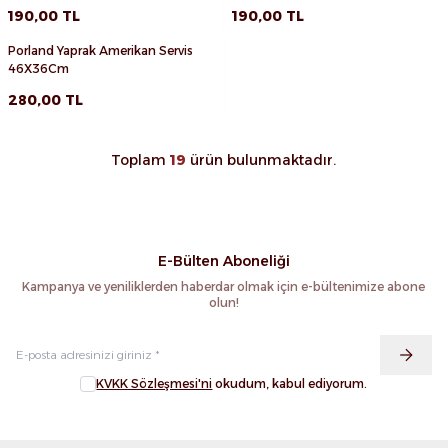
190,00
TL
190,00
TL
Porland Yaprak Amerikan Servis
Favorilere Ekle
46X36Cm
Sepete Ekle
280,00
TL
Toplam
19
ürün bulunmaktadır.
E-Bülten Aboneliği
Kampanya ve yeniliklerden haberdar olmak için e-bültenimize abone
olun!
KVKK Sözleşmesi'ni
okudum, kabul ediyorum.