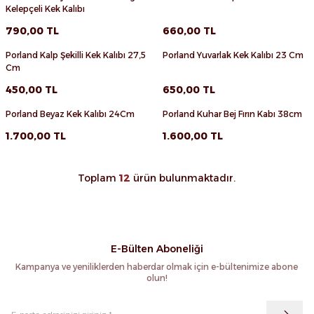
Favorilere Ekle
Favorilere Ekle
Kelepçeli Kek Kalıbı
Sepete Ekle
Sepete Ekle
790,00
TL
660,00
TL
Porland Kalp Şekilli Kek Kalıbı 27,5
Porland Yuvarlak Kek Kalıbı 23 Cm
Favorilere Ekle
Favorilere Ekle
Cm
Sepete Ekle
Sepete Ekle
450,00
TL
650,00
TL
Porland Beyaz Kek Kalıbı 24Cm
Porland Kuhar Bej Fırın Kabı 38cm
Favorilere Ekle
Favorilere Ekle
1.700,00
TL
1.600,00
TL
Sepete Ekle
Sepete Ekle
Toplam
12
ürün bulunmaktadır.
E-Bülten Aboneliği
Kampanya ve yeniliklerden haberdar olmak için e-bültenimize abone
olun!