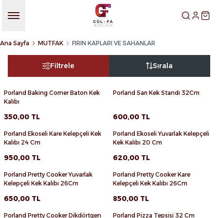
HESABIM
SEP
Ana Sayfa
MUTFAK
FIRIN KAPLARI VE SAHANLAR
Filtrele
Sırala
Porland Baking Corner Baton Kek
Porland Sarı Kek Standı 32Cm
Favorilere Ekle
Favorilere Ekle
Kalıbı
Sepete Ekle
Sepete Ekle
350,00
TL
600,00
TL
Porland Ekoseli Kare Kelepçeli Kek
Porland Ekoseli Yuvarlak Kelepçeli
Favorilere Ekle
Favorilere Ekle
Kalıbı 24 Cm
Kek Kalıbı 20 Cm
Sepete Ekle
Sepete Ekle
950,00
TL
620,00
TL
Porland Pretty Cooker Yuvarlak
Porland Pretty Cooker Kare
Favorilere Ekle
Favorilere Ekle
Kelepçeli Kek Kalıbı 26Cm
Kelepçeli Kek Kalıbı 26Cm
Sepete Ekle
Sepete Ekle
650,00
TL
850,00
TL
Porland Pretty Cooker Dikdörtgen
Porland Pizza Tepsisi 32 Cm