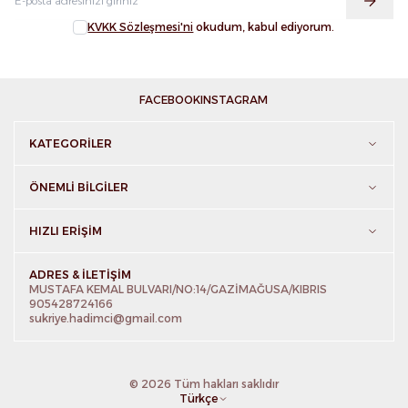
KVKK Sözleşmesi'ni
okudum, kabul ediyorum.
FACEBOOK
INSTAGRAM
KATEGORILER
ÖNEMLI BILGILER
HIZLI ERIŞIM
ADRES & İLETIŞIM
MUSTAFA KEMAL BULVARI/NO:14/GAZİMAĞUSA/KIBRIS
905428724166
sukriye.hadimci@gmail.com
© 2026 Tüm hakları saklıdır
Türkçe