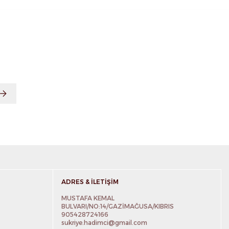
ADRES & İLETIŞIM
MUSTAFA KEMAL
BULVARI/NO:14/GAZİMAĞUSA/KIBRIS
905428724166
sukriye.hadimci@gmail.com