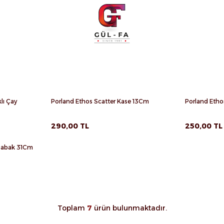
lı Çay
Porland Ethos Scatter Kase 13Cm
Porland Eth
Favorilere Ekle
Favorilere
Sepete Ekle
Sepete Ek
290,00
TL
250,00
TL
 Tabak 31Cm
Toplam
7
ürün bulunmaktadır.