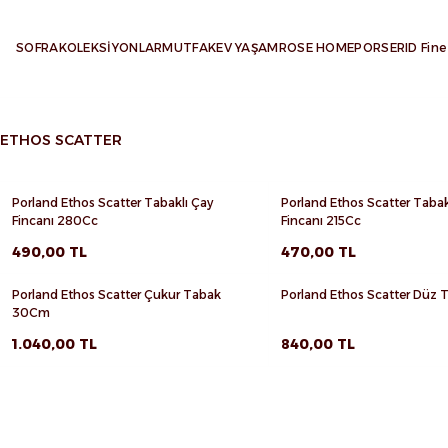
SOFRA
KOLEKSİYONLAR
MUTFAK
EV YAŞAM
ROSE HOME
PORSER
ID Fine
ETHOS SCATTER
Porland Ethos Scatter Tabaklı Çay
Porland Ethos Scatter Tabak
Favorilere Ekle
Favorilere Ekle
Fincanı 280Cc
Fincanı 215Cc
Sepete Ekle
Sepete Ekle
490,00
TL
470,00
TL
Porland Ethos Scatter Çukur Tabak
Porland Ethos Scatter Düz
Favorilere Ekle
Favorilere Ekle
30Cm
Sepete Ekle
Sepete Ekle
1.040,00
TL
840,00
TL