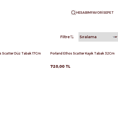
HESABIM
FAVORİ
SEPET
Filtre
os Scatter Düz Tabak 17Cm
Porland Ethos Scatter Kayık Tabak 32Cm
 Ekle
Favorilere Ekle
le
Sepete Ekle
720,00
TL