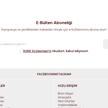
E-Bülten Aboneliği
Kampanya ve yeniliklerden haberdar olmak için e-bültenimize abone olun!
KVKK Sözleşmesi'ni
okudum, kabul ediyorum.
FACEBOOK
INSTAGRAM
LER
HIZLI ERIŞIM
Bize Ulaşın
arı
Anasayfa
esi
Yeni Ürünler
si
İndirimdekiler